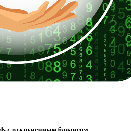
ds с открученным балансом