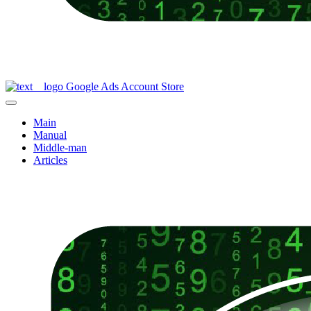
Google Ads Account Store
Main
Manual
Middle-man
Articles